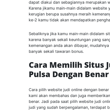
dapat diakui dan sebagiannya merupakan w
Karena jikamu main-main didalam websit
kerugian berupa susahnya meraih kemenan
ke-2 kamu tidak akan mendapatkan pengha
Sebaliknya jika kamu main-main didalam s
karena banyak sekali keuntungan yang san
kemenangan anda akan dibayar, mudahnya 
banyak sekali tawaran bonus.
Cara Memilih Situs J
Pulsa Dengan Benar
Cara pilih website judi online dengan benar
kami akan membahas dan juga memberikan ca
benar. Jadi pada saat pilih website judi 
judi yang sudah berpengalaman, terdapat be