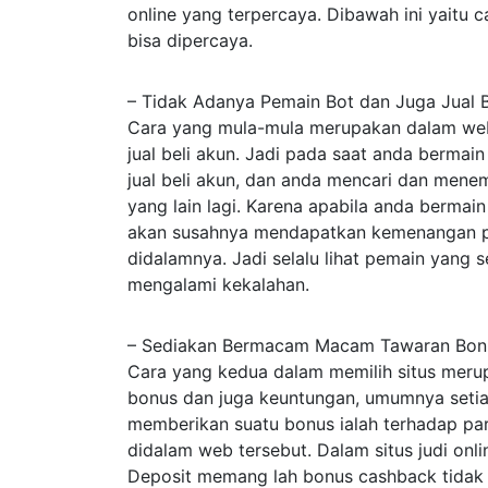
online yang terpercaya. Dibawah ini yaitu c
bisa dipercaya.
– Tidak Adanya Pemain Bot dan Juga Jual B
Cara yang mula-mula merupakan dalam webs
jual beli akun. Jadi pada saat anda bermai
jual beli akun, dan anda mencari dan menem
yang lain lagi. Karena apabila anda bermain
akan susahnya mendapatkan kemenangan p
didalamnya. Jadi selalu lihat pemain yang
mengalami kekalahan.
– Sediakan Bermacam Macam Tawaran Bon
Cara yang kedua dalam memilih situs mer
bonus dan juga keuntungan, umumnya setiap
memberikan suatu bonus ialah terhadap pa
didalam web tersebut. Dalam situs judi on
Deposit memang lah bonus cashback tidak t