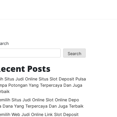
arch
Search
ecent Posts
lih Situs Judi Online Situs Slot Deposit Pulsa
npa Potongan Yang Terpercaya Dan Juga
rbaik
milih Situs Judi Online Slot Online Depo
a Dana Yang Terpercaya Dan Juga Terbaik
milih Web Judi Online Link Slot Deposit