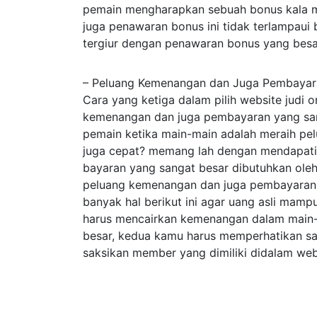
pemain mengharapkan sebuah bonus kala m
juga penawaran bonus ini tidak terlampaui 
tergiur dengan penawaran bonus yang besa
– Peluang Kemenangan dan Juga Pembayara
Cara yang ketiga dalam pilih website judi
kemenangan dan juga pembayaran yang sanga
pemain ketika main-main adalah meraih pel
juga cepat? memang lah dengan mendapati
bayaran yang sangat besar dibutuhkan oleh
peluang kemenangan dan juga pembayaran 
banyak hal berikut ini agar uang asli ma
harus mencairkan kemenangan dalam main-m
besar, kedua kamu harus memperhatikan satu
saksikan member yang dimiliki didalam webs