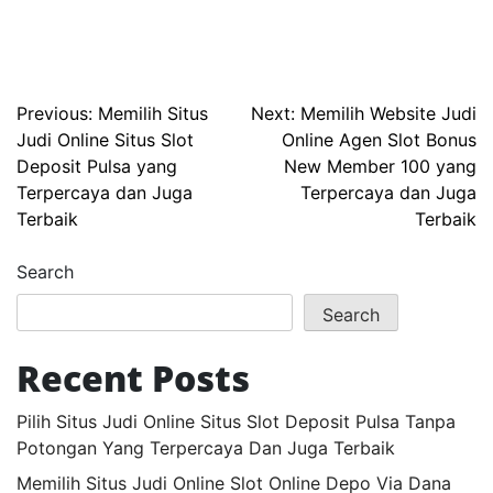
Post
Previous:
Memilih Situs
Next:
Memilih Website Judi
Judi Online Situs Slot
Online Agen Slot Bonus
navigation
Deposit Pulsa yang
New Member 100 yang
Terpercaya dan Juga
Terpercaya dan Juga
Terbaik
Terbaik
Search
Search
Recent Posts
Pilih Situs Judi Online Situs Slot Deposit Pulsa Tanpa
Potongan Yang Terpercaya Dan Juga Terbaik
Memilih Situs Judi Online Slot Online Depo Via Dana