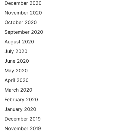
December 2020
November 2020
October 2020
September 2020
August 2020
July 2020
June 2020
May 2020
April 2020
March 2020
February 2020
January 2020
December 2019
November 2019