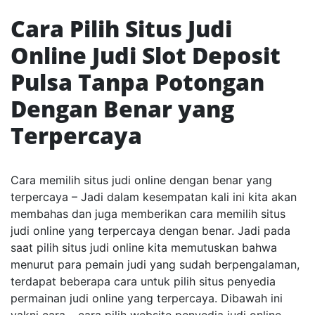
Cara Pilih Situs Judi
Online Judi Slot Deposit
Pulsa Tanpa Potongan
Dengan Benar yang
Terpercaya
Cara memilih situs judi online dengan benar yang
terpercaya – Jadi dalam kesempatan kali ini kita akan
membahas dan juga memberikan cara memilih situs
judi online yang terpercaya dengan benar. Jadi pada
saat pilih situs judi online kita memutuskan bahwa
menurut para pemain judi yang sudah berpengalaman,
terdapat beberapa cara untuk pilih situs penyedia
permainan judi online yang terpercaya. Dibawah ini