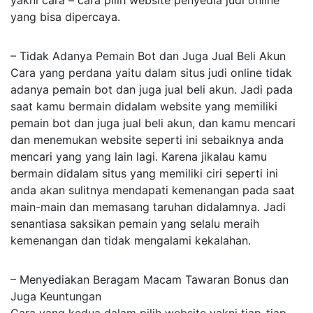
yakni cara – cara pilih website penyedia judi online
yang bisa dipercaya.
– Tidak Adanya Pemain Bot dan Juga Jual Beli Akun
Cara yang perdana yaitu dalam situs judi online tidak
adanya pemain bot dan juga jual beli akun. Jadi pada
saat kamu bermain didalam website yang memiliki
pemain bot dan juga jual beli akun, dan kamu mencari
dan menemukan website seperti ini sebaiknya anda
mencari yang yang lain lagi. Karena jikalau kamu
bermain didalam situs yang memiliki ciri seperti ini
anda akan sulitnya mendapati kemenangan pada saat
main-main dan memasang taruhan didalamnya. Jadi
senantiasa saksikan pemain yang selalu meraih
kemenangan dan tidak mengalami kekalahan.
– Menyediakan Beragam Macam Tawaran Bonus dan
Juga Keuntungan