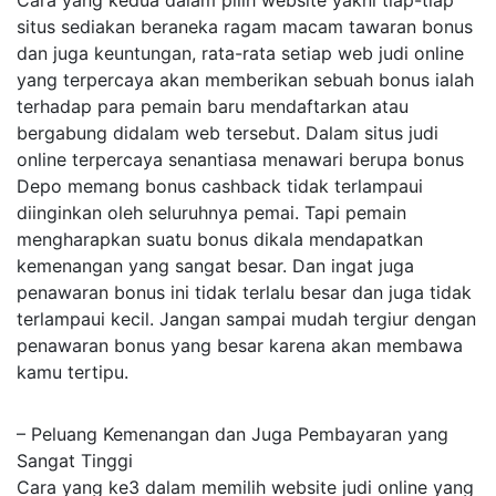
Cara yang kedua dalam pilih website yakni tiap-tiap
situs sediakan beraneka ragam macam tawaran bonus
dan juga keuntungan, rata-rata setiap web judi online
yang terpercaya akan memberikan sebuah bonus ialah
terhadap para pemain baru mendaftarkan atau
bergabung didalam web tersebut. Dalam situs judi
online terpercaya senantiasa menawari berupa bonus
Depo memang bonus cashback tidak terlampaui
diinginkan oleh seluruhnya pemai. Tapi pemain
mengharapkan suatu bonus dikala mendapatkan
kemenangan yang sangat besar. Dan ingat juga
penawaran bonus ini tidak terlalu besar dan juga tidak
terlampaui kecil. Jangan sampai mudah tergiur dengan
penawaran bonus yang besar karena akan membawa
kamu tertipu.
– Peluang Kemenangan dan Juga Pembayaran yang
Sangat Tinggi
Cara yang ke3 dalam memilih website judi online yang