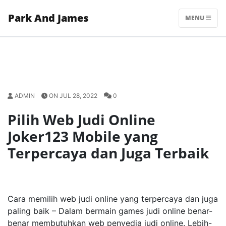
Skip
Park And James
to
MENU
content
ADMIN
ON JUL 28, 2022
0
Pilih Web Judi Online
Joker123 Mobile yang
Terpercaya dan Juga Terbaik
Cara memilih web judi online yang terpercaya dan juga
paling baik – Dalam bermain games judi online benar-
benar membutuhkan web penyedia judi online. Lebih-