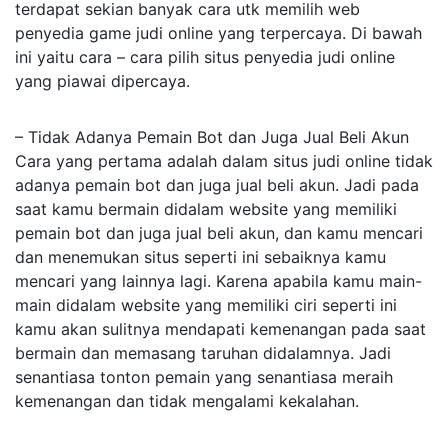
terdapat sekian banyak cara utk memilih web
penyedia game judi online yang terpercaya. Di bawah
ini yaitu cara – cara pilih situs penyedia judi online
yang piawai dipercaya.
– Tidak Adanya Pemain Bot dan Juga Jual Beli Akun
Cara yang pertama adalah dalam situs judi online tidak
adanya pemain bot dan juga jual beli akun. Jadi pada
saat kamu bermain didalam website yang memiliki
pemain bot dan juga jual beli akun, dan kamu mencari
dan menemukan situs seperti ini sebaiknya kamu
mencari yang lainnya lagi. Karena apabila kamu main-
main didalam website yang memiliki ciri seperti ini
kamu akan sulitnya mendapati kemenangan pada saat
bermain dan memasang taruhan didalamnya. Jadi
senantiasa tonton pemain yang senantiasa meraih
kemenangan dan tidak mengalami kekalahan.