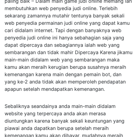
paling baik – Dalam main game judi online memang lah
membutuhkan web penyedia judi online. Terlebih
sekarang zamannya mutahir tentunya banyak sekali
web penyedia permainan judi online yang dapat kamu
cari didalam internet. Tapi dengan banyaknya web
penyedia judi online ini hanya sebahagian saja yang
dapat dipercaya dan sebagiannya ialah web yang
sembarangan dan tidak mahir Dipercaya Karena jikamu
main-main didalam web yang sembarangan maka
kamu akan meraih kerugian berupa susahnya meraih
kemenangan karena main dengan pemain bot, dan
yang ke-2 anda tidak akan memperoleh pendapatan
apapun setelah mendapatkan kemenangan.
Sebaliknya seandainya anda main-main didalam
website yang terpercaya anda akan merasa
diuntungkan karena banyak sekali keuntungan yang
piawai anda dapatkan berupa setelah meraih
kemenangan kamu akan dibayar, mudahnya meraih