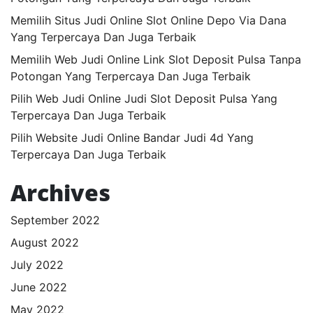
Memilih Situs Judi Online Slot Online Depo Via Dana
Yang Terpercaya Dan Juga Terbaik
Memilih Web Judi Online Link Slot Deposit Pulsa Tanpa
Potongan Yang Terpercaya Dan Juga Terbaik
Pilih Web Judi Online Judi Slot Deposit Pulsa Yang
Terpercaya Dan Juga Terbaik
Pilih Website Judi Online Bandar Judi 4d Yang
Terpercaya Dan Juga Terbaik
Archives
September 2022
August 2022
July 2022
June 2022
May 2022