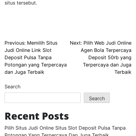
situs tersebut.
Post
Previous:
Memilih Situs
Next:
Pilih Web Judi Online
Judi Online Link Slot
Agen Bola Terpercaya
navigation
Deposit Pulsa Tanpa
Deposit 50rb yang
Potongan yang Terpercaya
Terpercaya dan Juga
dan Juga Terbaik
Terbaik
Search
Search
Recent Posts
Pilih Situs Judi Online Situs Slot Deposit Pulsa Tanpa
Potongan Yang Terpercaya Dan Juga Terbaik