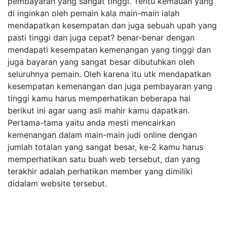
pembayaran yang sangat tinggi. Tentu kemauan yang
di inginkan oleh pemain kala main-main ialah
mendapatkan kesempatan dan juga sebuah upah yang
pasti tinggi dan juga cepat? benar-benar dengan
mendapati kesempatan kemenangan yang tinggi dan
juga bayaran yang sangat besar dibutuhkan oleh
seluruhnya pemain. Oleh karena itu utk mendapatkan
kesempatan kemenangan dan juga pembayaran yang
tinggi kamu harus memperhatikan beberapa hal
berikut ini agar uang asli mahir kamu dapatkan.
Pertama-tama yaitu anda mesti mencairkan
kemenangan dalam main-main judi online dengan
jumlah totalan yang sangat besar, ke-2 kamu harus
memperhatikan satu buah web tersebut, dan yang
terakhir adalah perhatikan member yang dimiliki
didalam website tersebut.