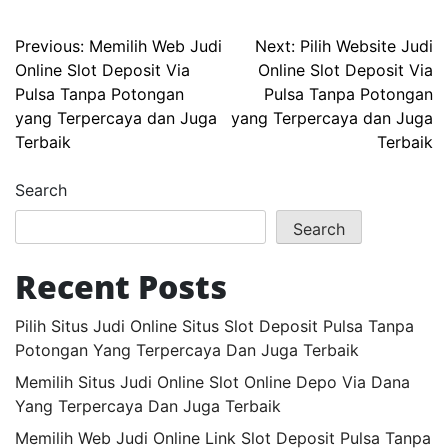
Post
Previous:
Memilih Web Judi
Next:
Pilih Website Judi
Online Slot Deposit Via
Online Slot Deposit Via
navigation
Pulsa Tanpa Potongan
Pulsa Tanpa Potongan
yang Terpercaya dan Juga
yang Terpercaya dan Juga
Terbaik
Terbaik
Search
Search
Recent Posts
Pilih Situs Judi Online Situs Slot Deposit Pulsa Tanpa
Potongan Yang Terpercaya Dan Juga Terbaik
Memilih Situs Judi Online Slot Online Depo Via Dana
Yang Terpercaya Dan Juga Terbaik
Memilih Web Judi Online Link Slot Deposit Pulsa Tanpa