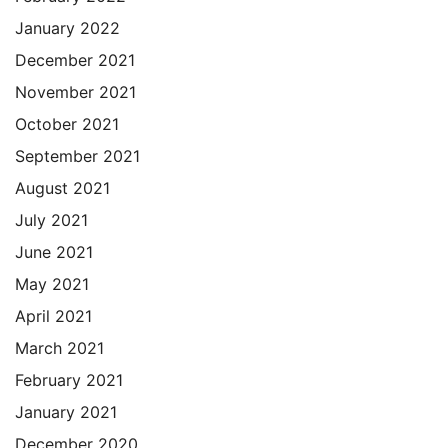
January 2022
December 2021
November 2021
October 2021
September 2021
August 2021
July 2021
June 2021
May 2021
April 2021
March 2021
February 2021
January 2021
December 2020