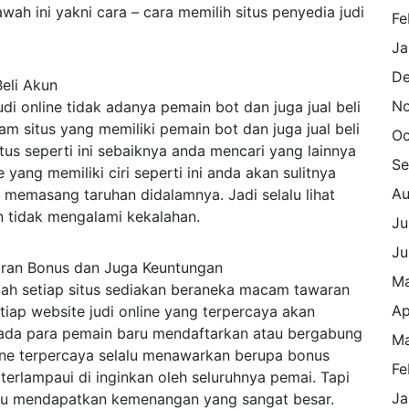
wah ini yakni cara – cara memilih situs penyedia judi
Fe
Ja
De
eli Akun
No
di online tidak adanya pemain bot dan juga jual beli
m situs yang memiliki pemain bot dan juga jual beli
Oc
s seperti ini sebaiknya anda mencari yang lainnya
Se
yang memiliki ciri seperti ini anda akan sulitnya
Au
memasang taruhan didalamnya. Jadi selalu lihat
 tidak mengalami kekalahan.
Ju
Ju
an Bonus dan Juga Keuntungan
Ma
lah setiap situs sediakan beraneka macam tawaran
Ap
iap website judi online yang terpercaya akan
da para pemain baru mendaftarkan atau bergabung
Ma
nline terpercaya selalu menawarkan berupa bonus
Fe
erlampaui di inginkan oleh seluruhnya pemai. Tapi
Ja
tu mendapatkan kemenangan yang sangat besar.