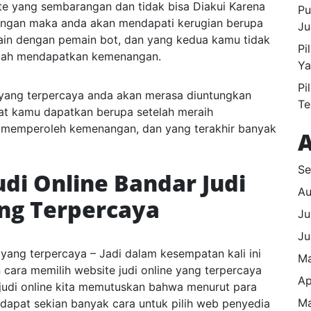
te yang sembarangan dan tidak bisa Diakui Karena
Pu
angan maka anda akan mendapati kerugian berupa
Ju
in dengan pemain bot, dan yang kedua kamu tidak
Pi
lah mendapatkan kemenangan.
Ya
Pi
 yang terpercaya anda akan merasa diuntungkan
Te
at kamu dapatkan berupa setelah meraih
memperoleh kemenangan, dan yang terakhir banyak
A
Se
di Online Bandar Judi
Au
ng Terpercaya
Ju
Ju
yang terpercaya – Jadi dalam kesempatan kali ini
M
ara memilih website judi online yang terpercaya
Ap
 judi online kita memutuskan bahwa menurut para
Ma
dapat sekian banyak cara untuk pilih web penyedia