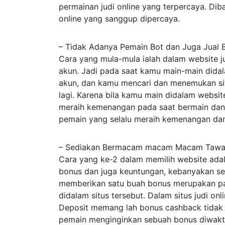
permainan judi online yang terpercaya. Diba
online yang sanggup dipercaya.
– Tidak Adanya Pemain Bot dan Juga Jual B
Cara yang mula-mula ialah dalam website ju
akun. Jadi pada saat kamu main-main didala
akun, dan kamu mencari dan menemukan situ
lagi. Karena bila kamu main didalam website 
meraih kemenangan pada saat bermain dan 
pemain yang selalu meraih kemenangan dan
– Sediakan Bermacam macam Macam Tawar
Cara yang ke-2 dalam memilih website ada
bonus dan juga keuntungan, kebanyakan set
memberikan satu buah bonus merupakan pa
didalam situs tersebut. Dalam situs judi o
Deposit memang lah bonus cashback tidak t
pemain menginginkan sebuah bonus diwak