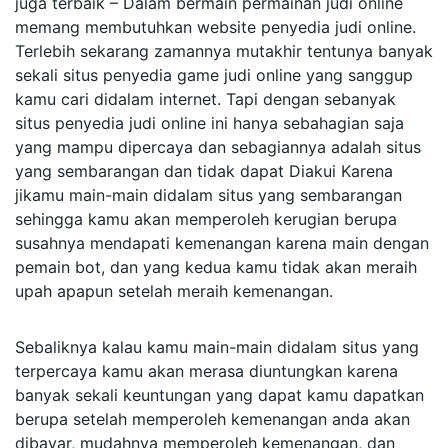
juga terbaik – Dalam bermain permainan judi online
memang membutuhkan website penyedia judi online.
Terlebih sekarang zamannya mutakhir tentunya banyak
sekali situs penyedia game judi online yang sanggup
kamu cari didalam internet. Tapi dengan sebanyak
situs penyedia judi online ini hanya sebahagian saja
yang mampu dipercaya dan sebagiannya adalah situs
yang sembarangan dan tidak dapat Diakui Karena
jikamu main-main didalam situs yang sembarangan
sehingga kamu akan memperoleh kerugian berupa
susahnya mendapati kemenangan karena main dengan
pemain bot, dan yang kedua kamu tidak akan meraih
upah apapun setelah meraih kemenangan.
Sebaliknya kalau kamu main-main didalam situs yang
terpercaya kamu akan merasa diuntungkan karena
banyak sekali keuntungan yang dapat kamu dapatkan
berupa setelah memperoleh kemenangan anda akan
dibayar, mudahnya memperoleh kemenangan, dan