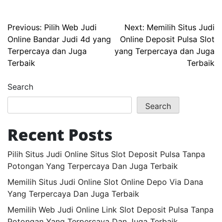
Post
Previous:
Pilih Web Judi
Next:
Memilih Situs Judi
Online Bandar Judi 4d yang
Online Deposit Pulsa Slot
navigation
Terpercaya dan Juga
yang Terpercaya dan Juga
Terbaik
Terbaik
Search
Search
Recent Posts
Pilih Situs Judi Online Situs Slot Deposit Pulsa Tanpa
Potongan Yang Terpercaya Dan Juga Terbaik
Memilih Situs Judi Online Slot Online Depo Via Dana
Yang Terpercaya Dan Juga Terbaik
Memilih Web Judi Online Link Slot Deposit Pulsa Tanpa
Potongan Yang Terpercaya Dan Juga Terbaik