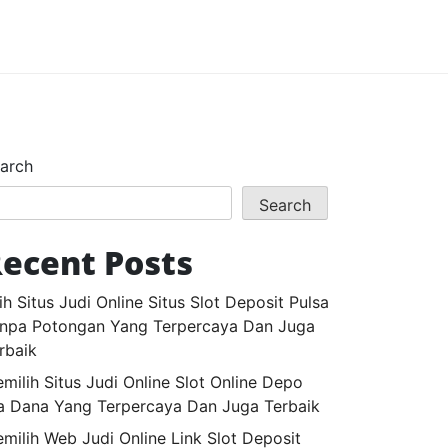
arch
Search
ecent Posts
lih Situs Judi Online Situs Slot Deposit Pulsa
npa Potongan Yang Terpercaya Dan Juga
rbaik
milih Situs Judi Online Slot Online Depo
a Dana Yang Terpercaya Dan Juga Terbaik
milih Web Judi Online Link Slot Deposit