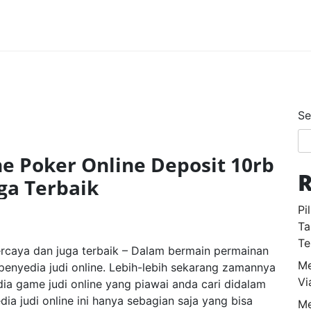
Se
ne Poker Online Deposit 10rb
R
ga Terbaik
Pi
Ta
Te
percaya dan juga terbaik – Dalam bermain permainan
Me
enyedia judi online. Lebih-lebih sekarang zamannya
Vi
ia game judi online yang piawai anda cari didalam
dia judi online ini hanya sebagian saja yang bisa
Me