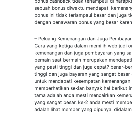
bonus cashback tidak terlampaui di harap
sebuah bonus diwaktu mendapati kemenang
bonus ini tidak terlampaui besar dan juga t
dengan penawaran bonus yang besar kare
– Peluang Kemenangan dan Juga Pembayara
Cara yang ketiga dalam memilih web judi 
kemenangan dan juga pembayaran yang sang
pemain saat bermain merupakan mendapat
yang pasti tinggi dan juga cepat? benar-
tinggi dan juga bayaran yang sangat besar 
untuk mendapati kesempatan kemenangan d
memperhatikan sekian banyak hal berikut i
tama adalah anda mesti mencairkan kemena
yang sangat besar, ke-2 anda mesti memper
adalah lihat member yang dipunyai didalam