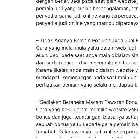
dengan benar. Jadi pada saat pilih websit
pemain judi yang sudah berpengalaman, ter
penyedia game judi online yang terpercaya. 
penyedia judi online yang mampu dipercaya
– Tidak Adanya Pemain Bot dan Juga Jual B
Cara yang mula-mula yaitu dalam web judi o
akun. Jadi pada saat anda main didalam situ
dan anda mencari dan menemukan situs seper
Karena jikalau anda main didalam website ya
mendapati kemenangan pada saat main dan
perhatikan pemain yang selalu mendapati 
– Sediakan Beraneka Macam Tawaran Bonu
Cara yang ke-2 dalam memilih website ya
bonus dan juga keuntungan, biasanya setia
sebuah bonus yaitu kepada para pemain b
tersebut. Dalam website judi online terper